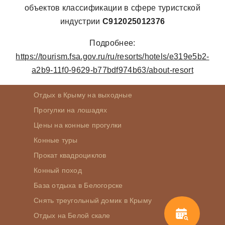
объектов классификации в сфере туристской
индустрии
С912025012376
Подробнее:
https://tourism.fsa.gov.ru/ru/resorts/hotels/e319e5b2-
a2b9-11f0-9629-b77bdf974b63/about-resort
Отдых в Крыму на выходные
Прогулки на лошадях
Цены на конные прогулки
Конные туры
Прокат квадроциклов
Конный поход
База отдыха в Белогорске
Снять треугольный домик в Крыму
Отдых на Белой скале