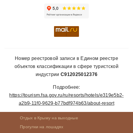
Номер реестровой записи в Едином реестре
объектов классификации в сфере туристской
индустрии
С912025012376
Подробнее:
https://tourism.fsa.gov.ru/ru/resorts/hotels/e319e5b2-
a2b9-11f0-9629-b77bdf974b63/about-resort
Отдых в Крыму на выходные
Прогулки на лошадях